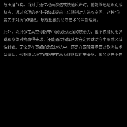
与压迫节奏。当对手通过地面渗透或快速反击时，他能够迅速识别威
胁点，通过合理的身体接触或提前卡位限制对方进攻空间。这种“位
置先于对抗”的理念，展现出他对防守艺术的深刻理解。
此外，坎贝尔在高空球防守中展现出极强的统治力。他不仅能利用弹
跳和身体对抗赢得头球，还能通过指挥队友在定位球防守中形成区域
性封锁。无论是在英超的激烈对抗中，还是在国际赛场面对欧洲技术
型球队，他都能以稳定的防守节奏为球队提供安全感。他的防守不仅
是身体力量的体现，更是战术智慧与经验的结晶。
2、防线核心与战术领袖的战术意
义
在坎贝尔的职业生涯中，他不仅是防线的“守护者”，更是战术层面的
“统帅”。中后卫这一位置在现代足球中已不仅仅是防守的终点，更是
防守组织和攻守转换的起点。坎贝尔在场上通过不断指挥和沟通，维
持整个防线的平衡与秩序。他的声音常常是球队后场最清晰的信号，