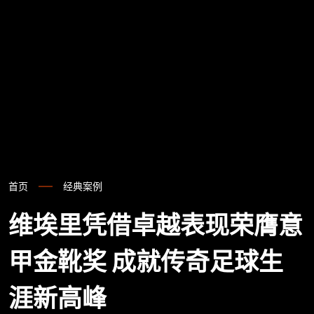
首页
经典案例
维埃里凭借卓越表现荣膺意
甲金靴奖 成就传奇足球生
涯新高峰