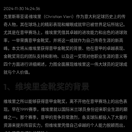
2024-11-30 14:24:36
克里斯蒂亚诺·维埃里（Christian Vieri）作为意大利足球历史上的传
奇人物，其在球场上的精彩表现和耀眼成就早已被世界足坛所铭记。
尤其是在意甲赛场上，维埃里凭借其卓越的进攻能力和出色的进球效
率，一举荣膺意甲金靴奖，并将这一成就作为自己传奇生涯的新高
峰。本文将从维埃里获得意甲金靴奖的背景、他在意甲的卓越表现、
金靴奖背后的团队支持和影响、以及这一奖项对他职业生涯的意义等
四个方面进行详细阐述，力图全面展现维埃里这一伟大球员的足球成
就与个人价值。
1、维埃里金靴奖的背景
维埃里之所以能够获得意甲金靴奖，离不开他在意甲赛场上的出色表
现。早在1999赛季，维埃里就以国际米兰球员身份迎来职业生涯的巅
峰之一。那个赛季，意甲的竞争异常激烈，各支球队都投入了大量的
资源来提升阵容实力，但维埃里凭借自己卓越的个人能力脱颖而出，