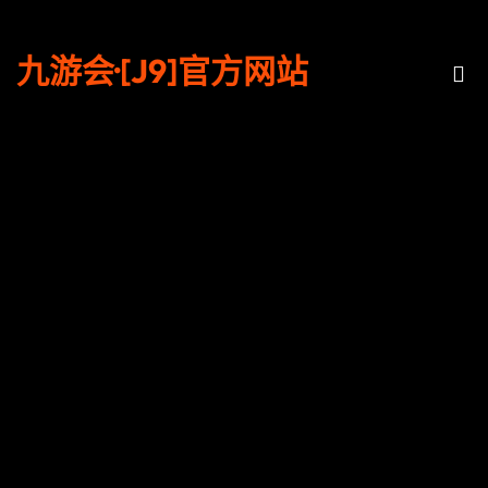
九游会·[J9]官方网站